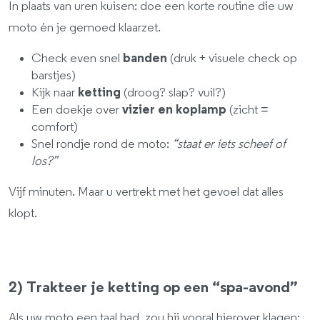
In plaats van uren kuisen: doe een korte routine die uw
moto én je gemoed klaarzet.
Check even snel
banden
(druk + visuele check op
barstjes)
Kijk naar
ketting
(droog? slap? vuil?)
Een doekje over
vizier en koplamp
(zicht =
comfort)
Snel rondje rond de moto:
“staat er iets scheef of
los?”
Vijf minuten. Maar u vertrekt met het gevoel dat alles
klopt.
2) Trakteer je ketting op een “spa-avond”
Als uw moto een taal had, zou hij vooral hierover klagen: