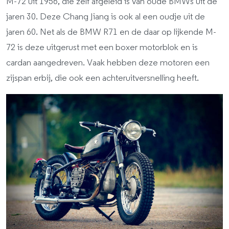
M-72 uit 1956, die zelf afgeleid is van oude BMWs uit de
jaren 30. Deze Chang Jiang is ook al een oudje uit de
jaren 60. Net als de BMW R71 en de daar op lijkende M-
72 is deze uitgerust met een boxer motorblok en is
cardan aangedreven. Vaak hebben deze motoren een
zijspan erbij, die ook een achteruitversnelling heeft.