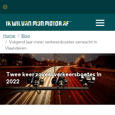
Home
Blog
Volgend jaar meer verkeersboetes verwacht in
Vlaanderen
Twee keer zoveel verkeersboetes in
2022