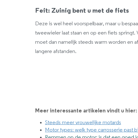
Feit: Zuinig bent u met de fiets
Deze is wel heel voorspelbaar, maar u bespaa
tweewieler laat staan en op een fiets springt.
moet dan namelijk steeds warm worden en afk
langere afstanden.
Meer interessante artikelen vindt u hier:
Steeds meer vrouwelijke motards
Motor types: welk type carrosserie past bi
Remmen op de motor; is dat een goed 