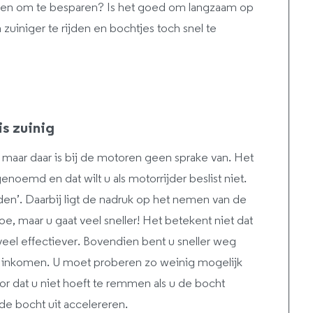
jden om te besparen? Is het goed om langzaam op
zuiniger te rijden en bochtjes toch snel te
s zuinig
 maar daar is bij de motoren geen sprake van. Het
noemd en dat wilt u als motorrijder beslist niet.
en’. Daarbij ligt de nadruk op het nemen van de
e, maar u gaat veel sneller! Het betekent niet dat
l veel effectiever. Bovendien bent u sneller weg
t inkomen. U moet proberen zo weinig mogelijk
oor dat u niet hoeft te remmen als u de bocht
de bocht uit accelereren.