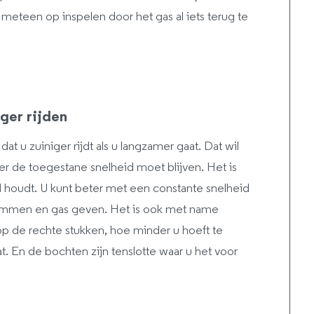
r meteen op inspelen door het gas al iets terug te
ager rijden
 dat u zuiniger rijdt als u langzamer gaat. Dat wil
er de toegestane snelheid moet blijven. Het is
d houdt. U kunt beter met een constante snelheid
remmen en gas geven. Het is ook met name
op de rechte stukken, hoe minder u hoeft te
. En de bochten zijn tenslotte waar u het voor