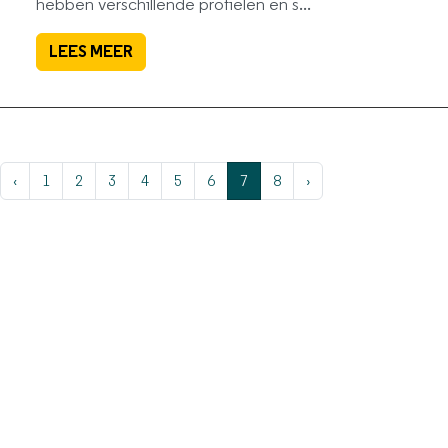
hebben verschillende profielen en s...
LEES MEER
‹
1
2
3
4
5
6
7
8
›